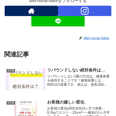
diet-nurse-fukuiをフォローする
diet-nurse-fukui
関連記事
リバウンドしない絶対条件は…
未分類
リバウンドしない1番の方法は、健康体重
を維持することです！健康体重とは…
BMI22の体重です。例えば、身長160cm
の女性なら、健康体重は次のように計算
されます：BMI22の場合、体重は約56kg
です。健康体重になると…1.ホルモンバ
ランス...
お客様の嬉しい変化
未分類
お客様の変化(40代女性)3ヶ月で体重－
9.2kgウエスト－23cm!!-----最初の1ヶ月半