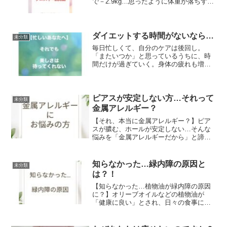
で－2.9kg…思ったように体重が落ちず、
焦っていらっしゃいましたそこで、食事
法を大幅に見直すことをご提案。する
と、ぐんぐん体重が減り始め…残り...
ダイエットする時間がないなら…
未分類
毎日忙しくて、自分のケアは後回し。
「またいつか」と思っているうちに、時
間だけが過ぎていく。身体の疲れも増え
た体重も何とかしたいけどそんな時間は
ない…でも、ほんの少しの選択で、未来
は大きく変わります。忙しいあなたにぴ
ったりな方法があるんです！...
ピアスが安定しない方…それって
未分類
金属アレルギー？
【それ、本当に金属アレルギー？】ピア
スが膿む、ホールが安定しない…そんな
悩みを「金属アレルギーだから」と諦め
ていませんか？実は、その原因は体内の
炎症にあるかもしれません。多くの方が
金属アレルギーではなく、日々の食事が
知らなかった…緑内障の原因と
未分類
響しているのです。【体内...
は？！
【知らなかった…植物油が緑内障の原因
に？】オリーブオイルなどの植物油が
「健康に良い」とされ、日々の食事に欠
かせない存在になっています。しかし、
その植物油が視力を脅かす要因になる可
能性があることをご存じでしょうか？緑