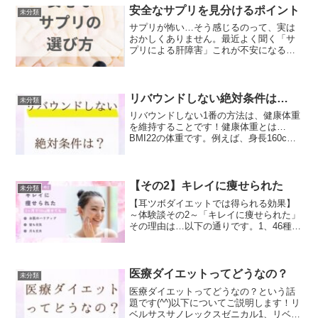
安全なサプリを見分けるポイント
未分類
サプリが怖い…そう感じるのって、実は
おかしくありません。最近よく聞く「サ
プリによる肝障害」これが不安になる理
由ですよね。でも、サプリ全部が悪いわ
けではありません。大事なのは“何を選ぶ
か”。✔ 安全なサプリを見分けるポイン
ト・余計な添加物が少...
リバウンドしない絶対条件は…
未分類
リバウンドしない1番の方法は、健康体重
を維持することです！健康体重とは…
BMI22の体重です。例えば、身長160cm
の女性なら、健康体重は次のように計算
されます：BMI22の場合、体重は約56kg
です。健康体重になると…1.ホルモンバ
ランス...
【その2】キレイに痩せられた
未分類
【耳ツボダイエットでは得られる効果】
～体験談その2～「キレイに痩せられた」
その理由は…以下の通りです。1、46種類
の必須栄養素が摂れる2、女性ホルモンが
整う耳ツボダイエットでは、食事法にも
秘密があります☆彡肥満や美容のお悩み
の大きな原因が栄...
医療ダイエットってどうなの？
未分類
医療ダイエットってどうなの？という話
題です(^^)以下についてご説明します！リ
ベルサスサノレックスゼニカル1、リベル