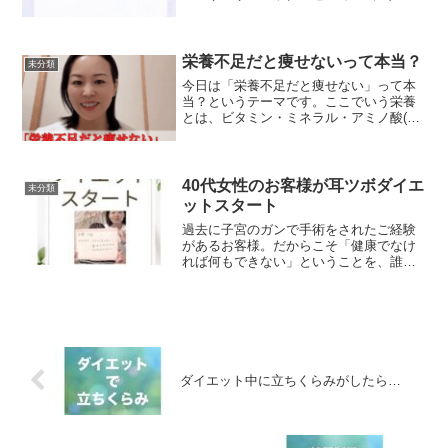
サス(GLP-1受容体作動薬)☆脳の満腹中枢
に働いてすぐに満腹感を感じる☆胃の蠕
動を抑え食欲を抑制【副作用】吐き気や
胃の不調...
栄養不足だと痩せないって本当？
未分類
今日は「栄養不足だと痩せない」って本
当？というテーマです。ここでいう栄養
とは、ビタミン・ミネラル・アミノ酸(タ
ンパク質含む)などの栄養素のことを指し
ています。実際にはカロリー制限するだ
けでも体重は、落ちます。でもビタミ
ン・ミネラル・アミノ酸...
40代女性のお客様が耳ツボダイエ
未分類
ットスタート
過去に子宮のガンで手術をされたご経験
があるお客様。だからこそ「健康でなけ
れば何もできない」ということを、誰よ
りも深く感じていらっしゃいます。そん
な想いから、健康的に美しくなれる耳ツ
ボダイエットをスタートしてくださいま
した。食欲と戦わない、ス...
ダイエット中に立ちくらみがしたら…