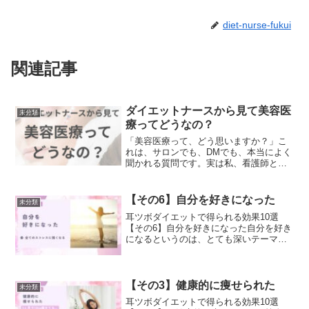
diet-nurse-fukui
関連記事
ダイエットナースから見て美容医
未分類
療ってどうなの？
「美容医療って、どう思いますか？」こ
れは、サロンでも、DMでも、本当によく
聞かれる質問です。実は私、看護師とし
て美容外科に4〜5年ほど勤めていた経験
があります。なので今日は、「ダイエッ
トナースとして」そして「美容医療の現
【その6】自分を好きになった
未分類
場を見てきた一人とし...
耳ツボダイエットで得られる効果10選
【その6】自分を好きになった自分を好き
になるというのは、とても深いテーマで
す。自分の好きな所を10個ノートに書き
出すと、それだけも自己肯定感が上がり
ます。しかし…究極的には、何も理由が
なくても「自分大好き...
【その3】健康的に痩せられた
未分類
耳ツボダイエットで得られる効果10選