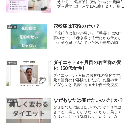
【その3】 健康的に痩せられた～筋肉キ
ープ～通常は3ヶ月で10kg痩せると、脂肪
ばかりが減っているのではなく、その内
の3～5kg程が筋肉である場合が多いで
す。プロテインを摂りながらジムで筋ト
レをして減量し...
花粉症は花粉のせい？
未分類
「花粉症は花粉が悪い」「手湿疹は水仕
事のせい」「巻き爪は遺伝だから仕方な
い」そう思い込んでいた私の長年の悩
み。何を試しても改善しなかった体の不
調、実は全て「炎症」が関係していたの
です。「人間は食べたものでできてい
る」この言葉の意味を本当に理...
ダイエット3ヶ月目のお客様の変
未分類
化【50代女性】
ダイエット3ヶ月目のお客様の変化です。
元々細身のお客様でしたが、お腹のサイ
ズダウンと持病の高血圧や自己免疫疾患
を何とかしたいと体質改善目的でダイエ
ットスタートされました。ダイエット卒
業の2週間前ですが、マイナス3キロは
なぜあなたは痩せたいのですか？
未分類
楽々クリアされて、今は...
なぜあなたは痩せたいのですか？それは
きっと「美しくなりたい」から。美しく
なりたいという気持ちは、いくつになっ
ても消えることのない女性の本能です。
せっかく痩せたのに、やつれて見えてし
まってはもったいない。天使の耳は、